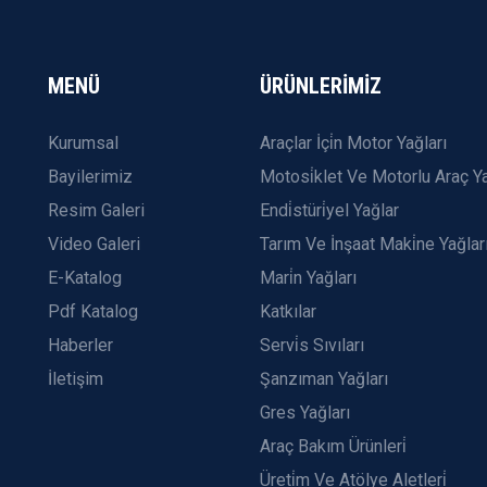
MENÜ
ÜRÜNLERİMİZ
Kurumsal
Araçlar İçi̇n Motor Yağları
Bayilerimiz
Motosi̇klet Ve Motorlu Araç Ya
Resim Galeri
Endi̇stüri̇yel Yağlar
Video Galeri
Tarım Ve İnşaat Maki̇ne Yağlar
E-Katalog
Mari̇n Yağları
Pdf Katalog
Katkılar
Haberler
Servi̇s Sıvıları
İletişim
Şanzıman Yağları
Gres Yağları
Araç Bakım Ürünleri̇
Üreti̇m Ve Atölye Aletleri̇