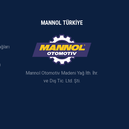
MANNOL TÜRKİYE
ğları
ı
Mannol Otomotiv Madeni Yağ İth. İhr.
ve Dış Tic. Ltd. Şti.