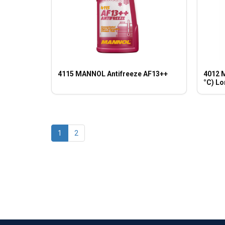
4115 MANNOL Antifreeze AF13++
4012 
°C) Lo
1
2