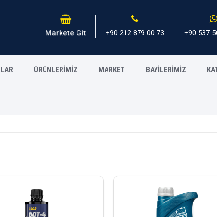
+90 212 879 00 73
+90 537 5
Markete Git
ALAR
ÜRÜNLERİMİZ
MARKET
BAYİLERİMİZ
KA