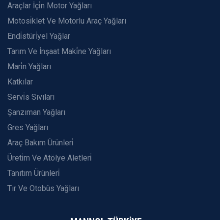
Araçlar İçi̇n Motor Yağları
Motosi̇klet Ve Motorlu Araç Yağları
Endi̇stüri̇yel Yağlar
Tarım Ve İnşaat Maki̇ne Yağları
Mari̇n Yağları
Katkılar
Servi̇s Sıvıları
Şanzıman Yağları
Gres Yağları
Araç Bakım Ürünleri̇
Üreti̇m Ve Atölye Aletleri̇
Tanıtım Ürünleri̇
Tır Ve Otobüs Yağları