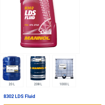
20 L
208 L
1000 L
8302 LDS Fluid