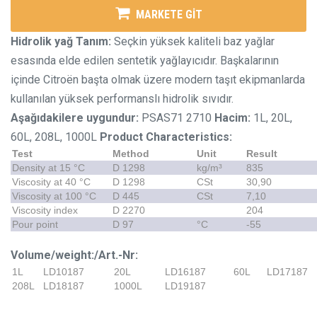
MARKETE GİT
Hidrolik yağ
Tanım:
Seçkin yüksek kaliteli baz yağlar
esasında elde edilen sentetik yağlayıcıdır. Başkalarının
içinde Citroën başta olmak üzere modern taşıt ekipmanlarda
kullanılan yüksek performanslı hidrolik sıvıdır.
Aşağıdakilere uygundur:
PSAS71 2710
Hacim:
1L, 20L,
60L, 208L, 1000L
Product Characteristics:
Test
Method
Unit
Result
Density at 15 °C
D 1298
kg/m³
835
Viscosity at 40 °C
D 1298
CSt
30,90
Viscosity at 100 °C
D 445
CSt
7,10
Viscosity index
D 2270
204
Pour point
D 97
°C
-55
Volume/weight:/Art.-Nr:
1L
LD10187
20L
LD16187
60L
LD17187
208L
LD18187
1000L
LD19187