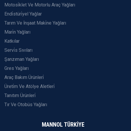
Motosi̇klet Ve Motorlu Araç Yağları
Endi̇stüri̇yel Yağlar
Tarım Ve İnşaat Maki̇ne Yağları
Mari̇n Yağları
Katkılar
Servi̇s Sıvıları
Şanzıman Yağları
Gres Yağları
Araç Bakım Ürünleri̇
Üreti̇m Ve Atölye Aletleri̇
Tanıtım Ürünleri̇
Tır Ve Otobüs Yağları
MANNOL TÜRKİYE