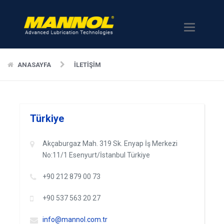
Menü
ANASAYFA
İLETİŞİM
Türkiye
Akçaburgaz Mah. 319 Sk. Enyap İş Merkezi
No:11/1 Esenyurt/İstanbul Türkiye
+90 212 879 00 73
+90 537 563 20 27
info@mannol.com.tr