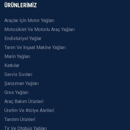
ÜRÜNLERİMİZ
Araçlar İçi̇n Motor Yağları
Motosi̇klet Ve Motorlu Araç Yağları
Endi̇stüri̇yel Yağlar
Tarım Ve İnşaat Maki̇ne Yağları
Mari̇n Yağları
Katkılar
Servi̇s Sıvıları
Şanzıman Yağları
Gres Yağları
Araç Bakım Ürünleri̇
Üreti̇m Ve Atölye Aletleri̇
Tanıtım Ürünleri̇
Tır Ve Otobüs Yağları