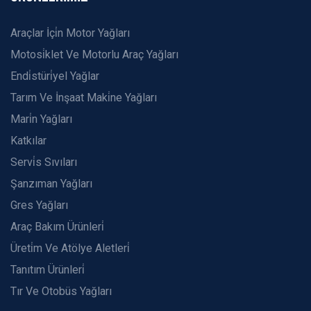
Araçlar İçi̇n Motor Yağları
Motosi̇klet Ve Motorlu Araç Yağları
Endi̇stüri̇yel Yağlar
Tarım Ve İnşaat Maki̇ne Yağları
Mari̇n Yağları
Katkılar
Servi̇s Sıvıları
Şanzıman Yağları
Gres Yağları
Araç Bakım Ürünleri̇
Üreti̇m Ve Atölye Aletleri̇
Tanıtım Ürünleri̇
Tır Ve Otobüs Yağları