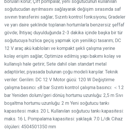
boruları korur;
Çift pompalar, yeni soğutucunun kullanılan
soğutucudan ayrılmasını sağlayarak değişim sırasında saf
sıvının transferini sağlar;
Sızıntı kontrol fonksiyonu;
Gradeler
ve yarı daire şeklinde toplanan hortumlarla benzersiz şeffaf
gövde;
İhtiyaç duyulduğunda 2-3 dakika içinde başka bir tür
soğutucuya hızlıca geçiş yapmak için yenilikçi tasarım;
DC
12 V araç akü kabloları ve kompakt şekli çalışma yerine
kolay erişim sağlar;
Optimize edilmiş yapı bakımı kolay ve
kullanışlı hale getirir;
Sete dahil olan standart metal
adaptörler, piyasada bulunan çoğu modeli karşılar.
Teknik
veriler: Gerilim: DC 12 V Motor gücü: 120 W Değiştirme
çalışma basıncı: ≤8 bar Sızıntı kontrol çalışma basıncı: ＜1.2
bar Yeniden dolum/geri dönüş hortumu uzunluğu: 2,5 m Sıvı
boşaltma hortumu uzunluğu: 2 m Yeni soğutucu tankı
kapasitesi: maks. 20 L Kullanılan soğutucu tankı kapasitesi:
maks. 16 L Pompalama kapasitesi: yaklaşık 7.0 L/dk Cihaz
ölçüleri: 4504501350 mm