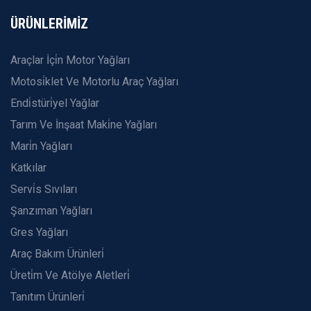
ÜRÜNLERİMİZ
Araçlar İçi̇n Motor Yağları
Motosi̇klet Ve Motorlu Araç Yağları
Endi̇stüri̇yel Yağlar
Tarım Ve İnşaat Maki̇ne Yağları
Mari̇n Yağları
Katkılar
Servi̇s Sıvıları
Şanzıman Yağları
Gres Yağları
Araç Bakım Ürünleri̇
Üreti̇m Ve Atölye Aletleri̇
Tanıtım Ürünleri̇