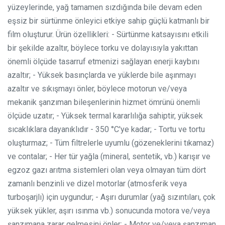
yüzeylerinde, yağ tamamen sızdığında bile devam eden
eşsiz bir sürtünme önleyici etkiye sahip güçlü katmanlı bir
film oluşturur.
Ürün özellikleri:
- Sürtünme katsayısını etkili
bir şekilde azaltır, böylece torku ve dolayısıyla yakıttan
önemli ölçüde tasarruf etmenizi sağlayan enerji kaybını
azaltır;
- Yüksek basınçlarda ve yüklerde bile aşınmayı
azaltır ve sıkışmayı önler, böylece motorun ve/veya
mekanik şanzıman bileşenlerinin hizmet ömrünü önemli
ölçüde uzatır;
- Yüksek termal kararlılığa sahiptir, yüksek
sıcaklıklara dayanıklıdır - 350 °C'ye kadar;
- Tortu ve tortu
oluşturmaz;
- Tüm filtrelerle uyumlu (gözeneklerini tıkamaz)
ve contalar;
- Her tür yağla (mineral, sentetik, vb.) karışır ve
egzoz gazı arıtma sistemleri olan veya olmayan tüm dört
zamanlı benzinli ve dizel motorlar (atmosferik veya
turboşarjlı) için uygundur;
- Aşırı durumlar (yağ sızıntıları, çok
yüksek yükler, aşırı ısınma vb.) sonucunda motora ve/veya
şanzımana zarar gelmesini önler;
- Motor ve/veya şanzıman