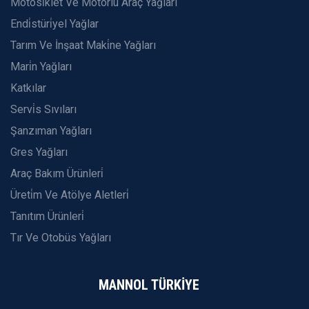
Motosi̇klet Ve Motorlu Araç Yağları
Endi̇stüri̇yel Yağlar
Tarım Ve İnşaat Maki̇ne Yağları
Mari̇n Yağları
Katkılar
Servi̇s Sıvıları
Şanzıman Yağları
Gres Yağları
Araç Bakım Ürünleri̇
Üreti̇m Ve Atölye Aletleri̇
Tanıtım Ürünleri̇
Tır Ve Otobüs Yağları
MANNOL TÜRKİYE