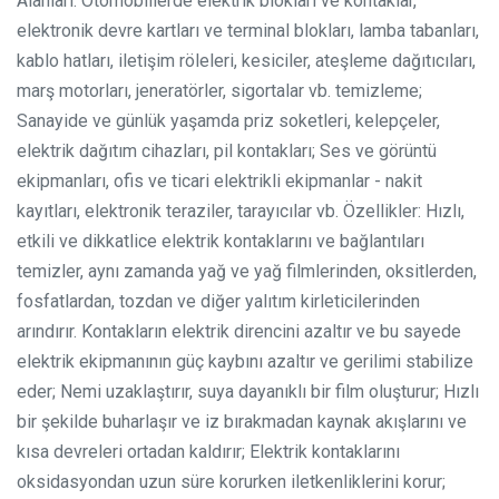
Alanları:
Otomobillerde elektrik blokları ve kontaklar,
elektronik devre kartları ve terminal blokları, lamba tabanları,
kablo hatları, iletişim röleleri, kesiciler, ateşleme dağıtıcıları,
marş motorları, jeneratörler, sigortalar vb. temizleme;
Sanayide ve günlük yaşamda priz soketleri, kelepçeler,
elektrik dağıtım cihazları, pil kontakları;
Ses ve görüntü
ekipmanları, ofis ve ticari elektrikli ekipmanlar - nakit
kayıtları, elektronik teraziler, tarayıcılar vb.
Özellikler:
Hızlı,
etkili ve dikkatlice elektrik kontaklarını ve bağlantıları
temizler, aynı zamanda yağ ve yağ filmlerinden, oksitlerden,
fosfatlardan, tozdan ve diğer yalıtım kirleticilerinden
arındırır. Kontakların elektrik direncini azaltır ve bu sayede
elektrik ekipmanının güç kaybını azaltır ve gerilimi stabilize
eder;
Nemi uzaklaştırır, suya dayanıklı bir film oluşturur;
Hızlı
bir şekilde buharlaşır ve iz bırakmadan kaynak akışlarını ve
kısa devreleri ortadan kaldırır;
Elektrik kontaklarını
oksidasyondan uzun süre korurken iletkenliklerini korur;