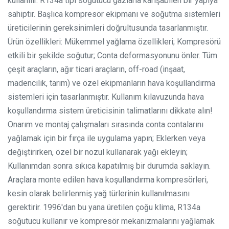
kullanılır. R134a tipi soğutucu gazlarla karışabilen bir yapıya
sahiptir. Başlıca kompresör ekipmanı ve soğutma sistemleri
üreticilerinin gereksinimleri doğrultusunda tasarlanmıştır.
Ürün özellikleri:
Mükemmel yağlama özellikleri;
Kompresörü
etkili bir şekilde soğutur;
Conta deformasyonunu önler.
Tüm
çeşit araçların, ağır ticari araçların, off-road (inşaat,
madencilik, tarım) ve özel ekipmanların hava koşullandırma
sistemleri için tasarlanmıştır.
Kullanım kılavuzunda hava
koşullandırma sistem üreticisinin talimatlarını dikkate alın!
Onarım ve montaj çalışmaları sırasında conta contalarını
yağlamak için bir fırça ile uygulama yapın; Eklerken veya
değiştirirken, özel bir nozul kullanarak yağı ekleyin;
Kullanımdan sonra sıkıca kapatılmış bir durumda saklayın.
Araçlara monte edilen hava koşullandırma kompresörleri,
kesin olarak belirlenmiş yağ türlerinin kullanılmasını
gerektirir. 1996'dan bu yana üretilen çoğu klima, R134a
soğutucu kullanır ve kompresör mekanizmalarını yağlamak