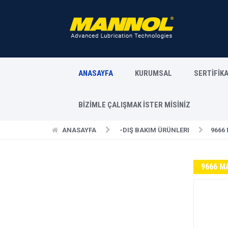
ANASAYFA
KURUMSAL
SERTİFİK
BİZİMLE ÇALIŞMAK İSTER MİSİNİZ
ANASAYFA
-DIŞ BAKIM ÜRÜNLERI
9666
9666 M