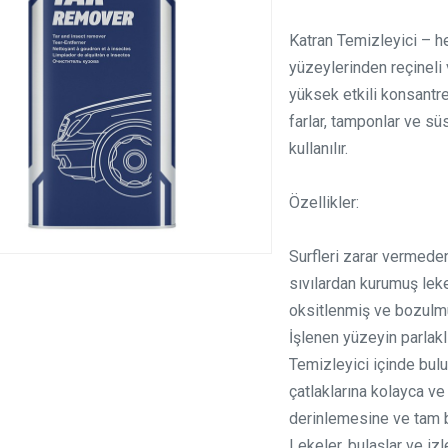
Katran Temizleyici – he
yüzeylerinden reçineli 
yüksek etkili konsantre
farlar, tamponlar ve s
kullanılır.
Özellikler:
Surfleri zarar vermeden
sıvılardan kurumuş lekel
oksitlenmiş ve bozulmu
İşlenen yüzeyin parlaklığ
Temizleyici içinde bul
çatlaklarına kolayca ve
derinlemesine ve tam bi
Lekeler, bulaşlar ve iz