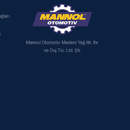
ğları
ı
Mannol Otomotiv Madeni Yağ İth. İhr.
ve Dış Tic. Ltd. Şti.