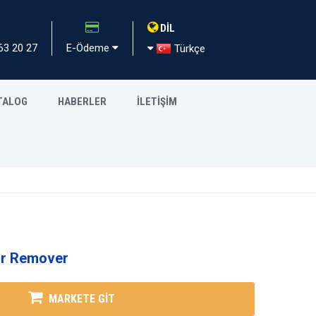
DİL
63 20 27
E-Ödeme
Türkçe
TALOG
HABERLER
İLETİŞİM
r Remover
MARKETE GİT