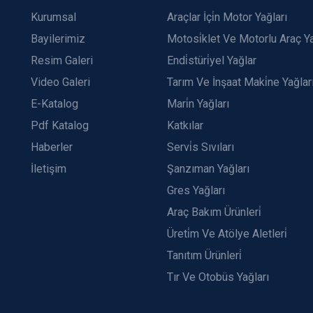
Kurumsal
Araçlar İçi̇n Motor Yağları
Bayilerimiz
Motosi̇klet Ve Motorlu Araç Ya
Resim Galeri
Endi̇stüri̇yel Yağlar
Video Galeri
Tarım Ve İnşaat Maki̇ne Yağlar
E-Katalog
Mari̇n Yağları
Pdf Katalog
Katkılar
Haberler
Servi̇s Sıvıları
İletişim
Şanzıman Yağları
Gres Yağları
Araç Bakım Ürünleri̇
Üreti̇m Ve Atölye Aletleri̇
Tanıtım Ürünleri̇
Tır Ve Otobüs Yağları