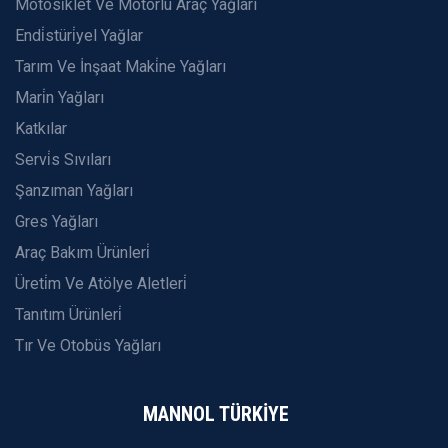
Motosi̇klet Ve Motorlu Araç Yağları
Endi̇stüri̇yel Yağlar
Tarım Ve İnşaat Maki̇ne Yağları
Mari̇n Yağları
Katkılar
Servi̇s Sıvıları
Şanzıman Yağları
Gres Yağları
Araç Bakım Ürünleri̇
Üreti̇m Ve Atölye Aletleri̇
Tanıtım Ürünleri̇
Tır Ve Otobüs Yağları
MANNOL TÜRKİYE