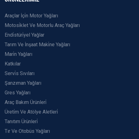
Araçlar İçi̇n Motor Yağları
Motosi̇klet Ve Motorlu Araç Yağları
Endi̇stüri̇yel Yağlar
Tarım Ve İnşaat Maki̇ne Yağları
Mari̇n Yağları
Katkılar
Servi̇s Sıvıları
Şanzıman Yağları
Gres Yağları
Araç Bakım Ürünleri̇
Üreti̇m Ve Atölye Aletleri̇
Tanıtım Ürünleri̇
Tır Ve Otobüs Yağları