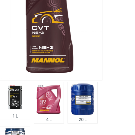
1 L
4 L
20 L