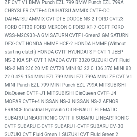
ZF CVT V1
BMW Punch EZL 799
BMW Punch EZL 799A
CHRYSLER CVTF+4
DAIHATSU AMMIX CVTF-DC
DAIHATSU AMMIX CVT-DFE
DODGE NS-2
FORD CVT23
FORD CFT30
FORD MERCON C
FORD XT-7-QCFT
FORD
WSS-M2C933-A
GM SATURN CVTF I-Green2
GM SATURN
DEX-CVT
HONDA HMMF HCF-2
HONDA HMMF (Without
starting clutch)
HONDA CVTF
HYUNDAI SP-CVT 1
JEEP
NS-2
KIA SP-CVT 1
MAZDA CVTF 3320
SUZUKI CVT Fluid
NS-2
MB 236.20
MB CVT28
MINI 83 22 0 136 376
MINI 83
22 0 429 154
MINI EZL799
MINI EZL799A
MINI ZF CVT V1
MINI Punch EZL 799
MINI Punch EZL 799A
MITSUBISHI
DiaQueen CVTF-J1
MITSUBISHI DiaQueen CVTF-J4
MOPAR CVTF+4
NISSAN NS-3
NISSAN NS-2
AFNOR
FRANCE Industrial Hydraulic Oil
RENAULT ELFMATIC
SUBARU LINEARTRONIC CVTF II
SUBARU LINEARTRONIC
CVTF
SUBARU E-CVTF
SUBARU I-CVTF
SUBARU CV-30
SUZUKI CVT Fluid Green 1
SUZUKI CVT Fluid Green 2