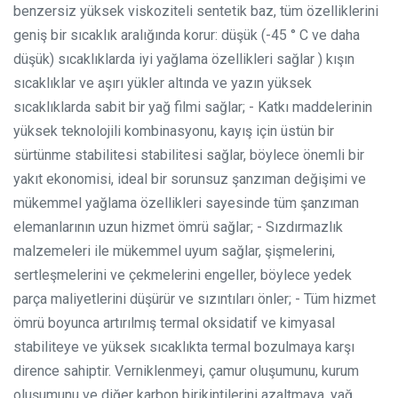
benzersiz yüksek viskoziteli sentetik baz, tüm özelliklerini
geniş bir sıcaklık aralığında korur: düşük (-45 ° C ve daha
düşük) sıcaklıklarda iyi yağlama özellikleri sağlar ) kışın
sıcaklıklar ve aşırı yükler altında ve yazın yüksek
sıcaklıklarda sabit bir yağ filmi sağlar; - Katkı maddelerinin
yüksek teknolojili kombinasyonu, kayış için üstün bir
sürtünme stabilitesi stabilitesi sağlar, böylece önemli bir
yakıt ekonomisi, ideal bir sorunsuz şanzıman değişimi ve
mükemmel yağlama özellikleri sayesinde tüm şanzıman
elemanlarının uzun hizmet ömrü sağlar; - Sızdırmazlık
malzemeleri ile mükemmel uyum sağlar, şişmelerini,
sertleşmelerini ve çekmelerini engeller, böylece yedek
parça maliyetlerini düşürür ve sızıntıları önler; - Tüm hizmet
ömrü boyunca artırılmış termal oksidatif ve kimyasal
stabiliteye ve yüksek sıcaklıkta termal bozulmaya karşı
dirence sahiptir. Verniklenmeyi, çamur oluşumunu, kurum
oluşumunu ve diğer karbon birikintilerini azaltmaya, yağ