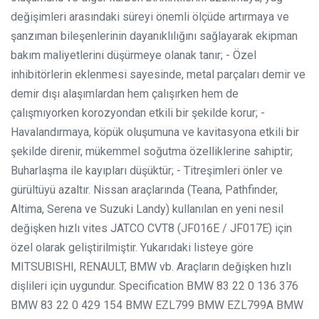
değişimleri arasındaki süreyi önemli ölçüde artırmaya ve
şanzıman bileşenlerinin dayanıklılığını sağlayarak ekipman
bakım maliyetlerini düşürmeye olanak tanır; - Özel
inhibitörlerin eklenmesi sayesinde, metal parçaları demir ve
demir dışı alaşımlardan hem çalışırken hem de
çalışmıyorken korozyondan etkili bir şekilde korur; -
Havalandırmaya, köpük oluşumuna ve kavitasyona etkili bir
şekilde direnir, mükemmel soğutma özelliklerine sahiptir;
Buharlaşma ile kayıpları düşüktür; - Titreşimleri önler ve
gürültüyü azaltır. Nissan araçlarında (Teana, Pathfinder,
Altima, Serena ve Suzuki Landy) kullanılan en yeni nesil
değişken hızlı vites JATCO CVT8 (JF016E / JF017E) için
özel olarak geliştirilmiştir. Yukarıdaki listeye göre
MITSUBISHI, RENAULT, BMW vb. Araçların değişken hızlı
dişlileri için uygundur.
Specification
BMW 83 22 0 136 376
BMW 83 22 0 429 154
BMW EZL799
BMW EZL799A
BMW