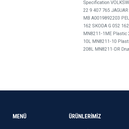
Specification VOLKS
22 9 407 765 JAGUAR
MB A0019892203 PEU
162 SKODA G 052 162 
MN8211-1ME Plastic 
10L MN8211-10 Plast
208L MN8211-DR Dr
MENÜ
ÜRÜNLERİMİZ