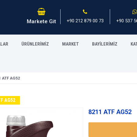
+90 212 879 00 73
+90 537 5
Markete Git
ALAR
ÜRÜNLERİMİZ
MARKET
BAYİLERİMİZ
KA
1 ATF AG52
TF AG52
8211 ATF AG52