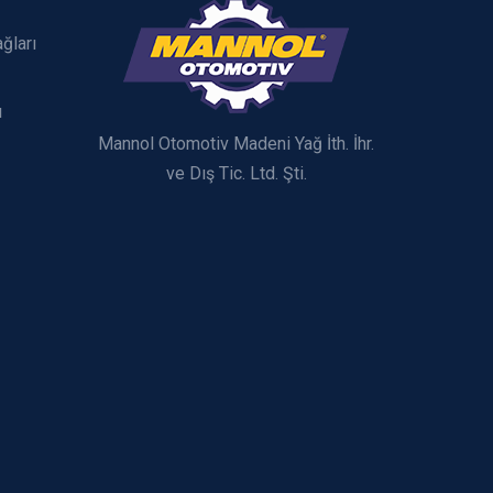
ğları
ı
Mannol Otomotiv Madeni Yağ İth. İhr.
ve Dış Tic. Ltd. Şti.