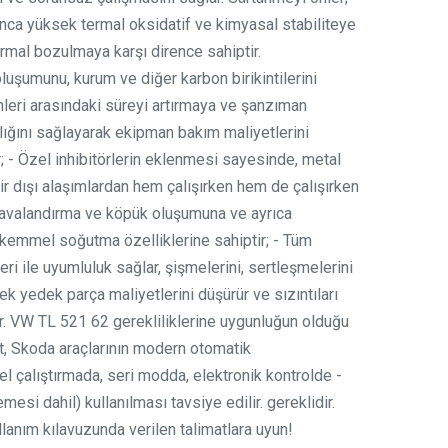
ca yüksek termal oksidatif ve kimyasal stabiliteye
rmal bozulmaya karşı dirence sahiptir.
uşumunu, kurum ve diğer karbon birikintilerini
leri arasındaki süreyi artırmaya ve şanzıman
ılığını sağlayarak ekipman bakım maliyetlerini
; - Özel inhibitörlerin eklenmesi sayesinde, metal
r dışı alaşımlardan hem çalışırken hem de çalışırken
Havalandırma ve köpük oluşumuna ve ayrıca
ükemmel soğutma özelliklerine sahiptir; - Tüm
i ile uyumluluk sağlar, şişmelerini, sertleşmelerini
k yedek parça maliyetlerini düşürür ve sızıntıları
tır. VW TL 521 62 gerekliliklerine uygunluğun olduğu
, Skoda araçlarının modern otomatik
l çalıştırmada, seri modda, elektronik kontrolde -
emesi dahil) kullanılması tavsiye edilir. gereklidir.
ullanım kılavuzunda verilen talimatlara uyun!