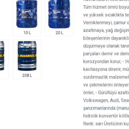
Tüm hizmet ömrü boyun
ve yüksek sıcaklıkta te
Verniklenmeyi, çamur ol
azaltmaya, yağ değişim
10 L
20 L
bileşenlerinin dayanıkl
düşürmeye olanak tanır
parçaları demir ve demi
korozyondan korur; - 
kavitasyona direnir, m
208 L
sızdırmazlık malzemeler
ve çekmelerini önleyere
önler; - Gürültüyü azal
Volkswagen, Audi, Seat
şanzımanlarında (manue
hidrolik konvertör kilitl
Renk: sarı Üreticinin k