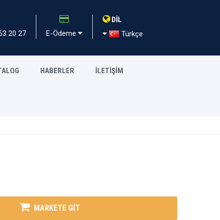
DİL
63 20 27
E-Ödeme
Türkçe
TALOG
HABERLER
İLETİŞİM
MARKETE GİT