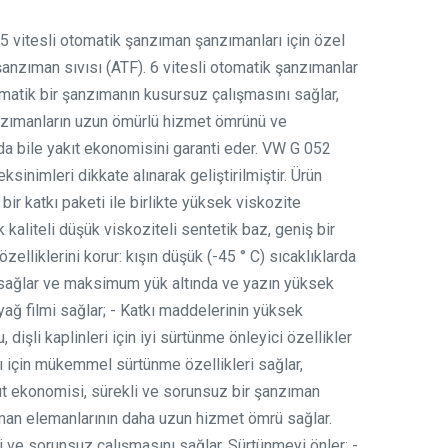
 vitesli otomatik şanzıman şanzımanları için özel
anzıman sıvısı (ATF). 6 vitesli otomatik şanzımanlar
omatik bir şanzımanın kusursuz çalışmasını sağlar,
zımanların uzun ömürlü hizmet ömrünü ve
a bile yakıt ekonomisini garanti eder. VW G 052
sinimleri dikkate alınarak geliştirilmiştir. Ürün
i bir katkı paketi ile birlikte yüksek viskozite
kaliteli düşük viskoziteli sentetik baz, geniş bir
özelliklerini korur: kışın düşük (-45 ° C) sıcaklıklarda
i sağlar ve maksimum yük altında ve yazın yüksek
 yağ filmi sağlar; - Katkı maddelerinin yüksek
dişli kaplinleri için iyi sürtünme önleyici özellikler
 için mükemmel sürtünme özellikleri sağlar,
ıt ekonomisi, sürekli ve sorunsuz bir şanzıman
an elemanlarının daha uzun hizmet ömrü sağlar.
 ve sorunsuz çalışmasını sağlar. Sürtünmeyi önler; -