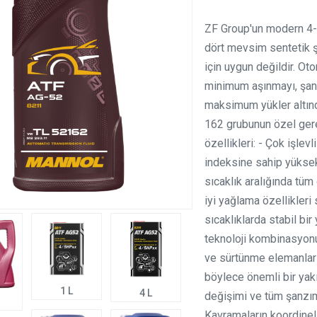
ZF Group'un modern 4-5
dört mevsim sentetik ş
için uygun değildir. Ot
minimum aşınmayı, şan
maksimum yükler altınd
162 grubunun özel gerek
özellikleri: - Çok işlevl
indeksine sahip yüksek 
sıcaklık aralığında tüm 
iyi yağlama özellikler
sıcaklıklarda stabil bir
teknoloji kombinasyonu, 
ve sürtünme elemanları
böylece önemli bir yak
1 L
4 L
değişimi ve tüm şanzım
Kavramaların koordineli