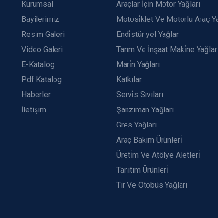
Kurumsal
Araçlar İçi̇n Motor Yağları
Bayilerimiz
Motosi̇klet Ve Motorlu Araç Ya
Resim Galeri
Endi̇stüri̇yel Yağlar
Video Galeri
Tarım Ve İnşaat Maki̇ne Yağlar
E-Katalog
Mari̇n Yağları
Pdf Katalog
Katkılar
Haberler
Servi̇s Sıvıları
İletişim
Şanzıman Yağları
Gres Yağları
Araç Bakım Ürünleri̇
Üreti̇m Ve Atölye Aletleri̇
Tanıtım Ürünleri̇
Tır Ve Otobüs Yağları