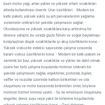
bazlı motor yağı, artan yükler ve yüksek ortam sıcaklıkları
altında kullanılması önerilir.
Ürün özellikleri:
- Modern bir
katkı paketi, yüksek yüklü su jeti pervanelerinin yağlama
sisteminin istikrarlı bir şekilde çalışmasını sağlar;
-
Oksidasyona ve yüksek sıcaklıklara karşı arttırılmış bir
dirence sahiptir, bu sırada güçlü filmini ve soğuk başlatmayı
kolaylaştıran düşük sıcaklıklarda iyi akış özelliklerini korur;
-
Yüksek viskozite indeksi sayesinde çalışma sırasında
kararlı viskoz özelliklerini korur.
- Modern bir katkı paketi ve
sentetik bir baz, yüksek sıcaklıklar ve yükler de dahil olmak
üzere her türlü çalışma koşulunda motorun istikrarlı bir
şekilde çalışmasını sağlar, enjektörler, pistonlar, bujiler,
valfler ve nozullar üzerinde karbon birikintileri ve cila
oluşumunu ve motor kasasında birikintileri önler, böylece
motorun hizmet ömrünü uzatır;
- Su ile emülsiyon oluşumunu
engeller, deniz suyu veya yakıt ile kirlenme koşullarında
yüksek çalışma özelliklerini korur;
- Özel deterjan-