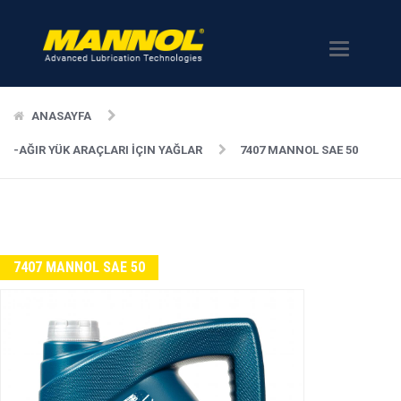
Menü
ANASAYFA
-AĞIR YÜK ARAÇLARI İÇIN YAĞLAR
7407 MANNOL SAE 50
7407 MANNOL SAE 50