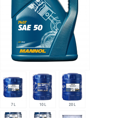
7 L
10 L
20 L