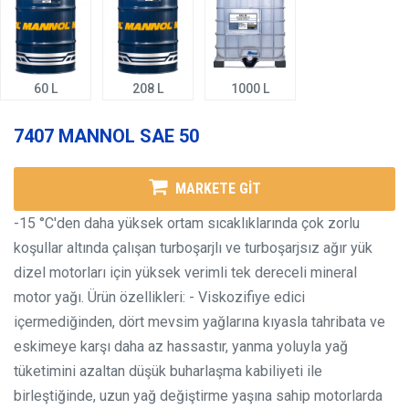
60 L
208 L
1000 L
7407 MANNOL SAE 50
MARKETE GİT
-15 °C'den daha yüksek ortam sıcaklıklarında çok zorlu
koşullar altında çalışan turboşarjlı ve turboşarjsız ağır yük
dizel motorları için yüksek verimli tek dereceli mineral
motor yağı.
Ürün özellikleri:
- Viskozifiye edici
içermediğinden, dört mevsim yağlarına kıyasla tahribata ve
eskimeye karşı daha az hassastır, yanma yoluyla yağ
tüketimini azaltan düşük buharlaşma kabiliyeti ile
birleştiğinde, uzun yağ değiştirme yaşına sahip motorlarda