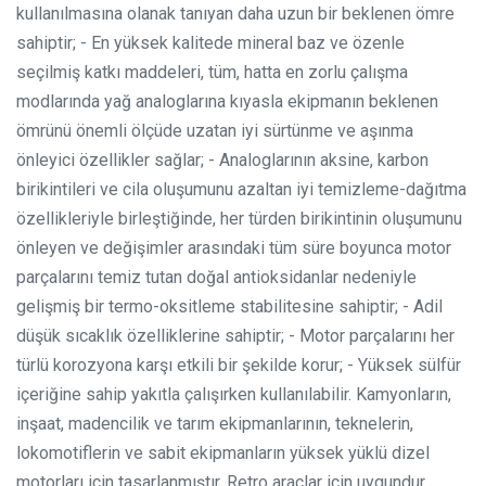
kullanılmasına olanak tanıyan daha uzun bir beklenen ömre
sahiptir;
- En yüksek kalitede mineral baz ve özenle
seçilmiş katkı maddeleri, tüm, hatta en zorlu çalışma
modlarında yağ analoglarına kıyasla ekipmanın beklenen
ömrünü önemli ölçüde uzatan iyi sürtünme ve aşınma
önleyici özellikler sağlar;
- Analoglarının aksine, karbon
birikintileri ve cila oluşumunu azaltan iyi temizleme-dağıtma
özellikleriyle birleştiğinde, her türden birikintinin oluşumunu
önleyen ve değişimler arasındaki tüm süre boyunca motor
parçalarını temiz tutan doğal antioksidanlar nedeniyle
gelişmiş bir termo-oksitleme stabilitesine sahiptir;
- Adil
düşük sıcaklık özelliklerine sahiptir;
- Motor parçalarını her
türlü korozyona karşı etkili bir şekilde korur;
- Yüksek sülfür
içeriğine sahip yakıtla çalışırken kullanılabilir.
Kamyonların,
inşaat, madencilik ve tarım ekipmanlarının, teknelerin,
lokomotiflerin ve sabit ekipmanların yüksek yüklü dizel
motorları için tasarlanmıştır. Retro araçlar için uygundur.