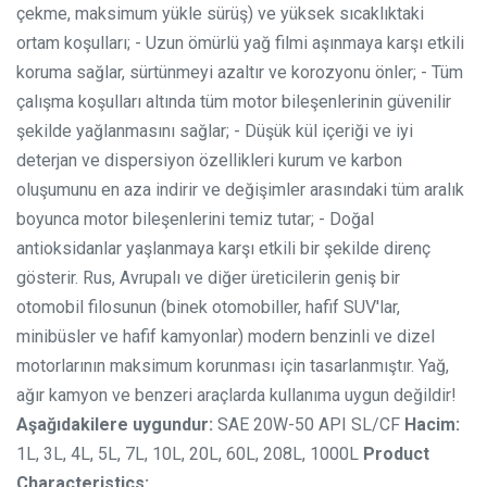
çekme, maksimum yükle sürüş) ve yüksek sıcaklıktaki
ortam koşulları;
- Uzun ömürlü yağ filmi aşınmaya karşı etkili
koruma sağlar, sürtünmeyi azaltır ve korozyonu önler;
- Tüm
çalışma koşulları altında tüm motor bileşenlerinin güvenilir
şekilde yağlanmasını sağlar;
- Düşük kül içeriği ve iyi
deterjan ve dispersiyon özellikleri kurum ve karbon
oluşumunu en aza indirir ve değişimler arasındaki tüm aralık
boyunca motor bileşenlerini temiz tutar;
- Doğal
antioksidanlar yaşlanmaya karşı etkili bir şekilde direnç
gösterir.
Rus, Avrupalı ve diğer üreticilerin geniş bir
otomobil filosunun (binek otomobiller, hafif SUV'lar,
minibüsler ve hafif kamyonlar) modern benzinli ve dizel
motorlarının maksimum korunması için tasarlanmıştır.
Yağ,
ağır kamyon ve benzeri araçlarda kullanıma uygun değildir!
Aşağıdakilere uygundur:
SAE 20W-50 API SL/CF
Hacim:
1L, 3L, 4L, 5L, 7L, 10L, 20L, 60L, 208L, 1000L
Product
Characteristics: