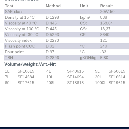
Test
Method
Unit
Result
SAE-class
20W-50
Density at 15 °C
D 1298
kg/m³
888
Viscosity at 40 °C
D 445
CSt
168,64
Viscosity at 100 °C
D 445
CSt
18,37
Viscosity at -30 °C
D 5293
CP
8640
Viscosity index
D 2270
121
Flash point COC
D 92
°C
240
Pour point
D 97
°C
-33
TBN
D 2896
gKOH/kg
5,80
Volume/weight:/Art.-Nr:
1L
SF10615
4L
SF40615
5L
SF50615
7L
SF14684
10L
SF14694
20L
SF16614
60L
SF17615
208L
SF18615
1000L
SF19615