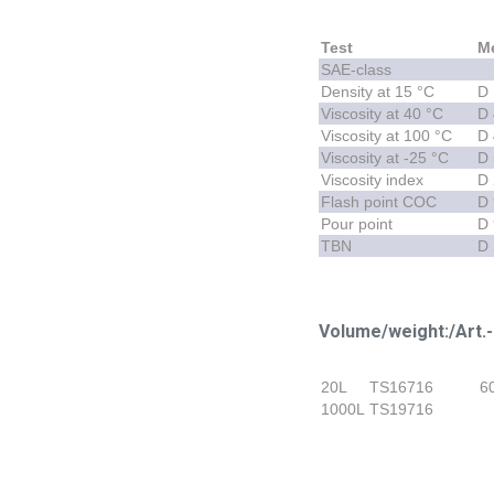
Test
M
SAE-class
Density at 15 °C
D
Viscosity at 40 °C
D
Viscosity at 100 °C
D
Viscosity at -25 °C
D
Viscosity index
D
Flash point COC
D 
Pour point
D 
TBN
D
Volume/weight:/Art.-
20L
TS16716
6
1000L
TS19716