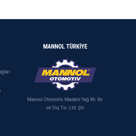
MANNOL TÜRKİYE
ğları
ı
Mannol Otomotiv Madeni Yağ İth. İhr.
ve Dış Tic. Ltd. Şti.