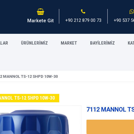
+90 212 879 00 73
+90 537 5
Markete Git
ALAR
ÜRÜNLERİMİZ
MARKET
BAYİLERİMİZ
KA
12 MANNOL TS-12 SHPD 10W-30
ANNOL TS-12 SHPD 10W-30
7112 MANNOL TS