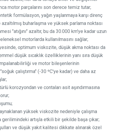
nca motor parçalarını son derece temiz tutar;
entetik formülasyon, yağın yaşlanmaya karşı direnç
 azaltılmış buharlaşma ve yüksek parlama noktası
esi "atığını" azaltır, bu da 30.000 km'ye kadar uzun
eleneksel motorlarda kullanılmasını sağlar;
ayesinde, optimum viskozite, düşük akma noktası da
mmel düşük sıcaklık özelliklerinin yanı sıra düşük
ompalanabilirliği ve motor bileşenlerinin
y "soğuk çalıştırma" (-30 ºC'ye kadar) ve daha az
lar;
 türlü korozyondan ve contaları asit aşındırmasına
korur;
uşumu;
kaynaklanan yüksek viskozite nedeniyle çalışma
erilimindeki artışla etkili bir şekilde başa çıkar;
ulları ve düşük yakıt kalitesi dikkate alınarak özel