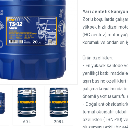
Yarı sentetik kamyon
Zorlu koşullarda çalışa
yüksek hızlı dizel moto
(HC sentez) motor yağı
korumak ve ondan en iyi
Ürün özellikleri:
- En yüksek kalitede ve 
yenilikçi katkı madde
aşırı basınç özellikleri
çalışma koşullarında b
önemli yakıt tasarrufu 
- Doğal antioksidanlarl
termal oksidatif stabil
özellikleri (TBN>10) ve
60 L
208 L
oluşumunu etkili bir şek