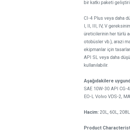
bir katkı paketi geliştiri
CI-4 Plus veya daha dü
I, II, III, IV, V gereks
üreticilerinin her türl
otobüsler vb.), arazi ma
ekipmanlar için tasarlan
API SL veya daha düşü
kullanılabilir.
Aşağıdakilere uygund
SAE 10W-30 API CG-4
EO-L Volvo VDS-2, M
Hacim:
20L, 60L, 208L
Product Characterist