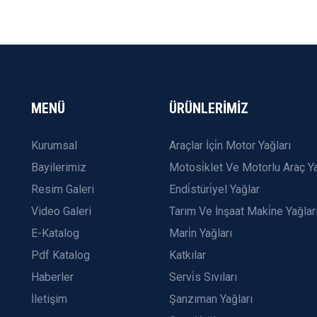
MENÜ
ÜRÜNLERİMİZ
Kurumsal
Araçlar İçi̇n Motor Yağları
Bayilerimiz
Motosi̇klet Ve Motorlu Araç Ya
Resim Galeri
Endi̇stüri̇yel Yağlar
Video Galeri
Tarım Ve İnşaat Maki̇ne Yağlar
E-Katalog
Mari̇n Yağları
Pdf Katalog
Katkılar
Haberler
Servi̇s Sıvıları
İletişim
Şanzıman Yağları