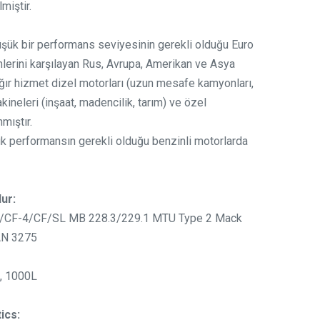
lmiştir.
şük bir performans seviyesinin gerekli olduğu Euro
inimlerini karşılayan Rus, Avrupa, Amerikan ve Asya
ü ağır hizmet dizel motorları (uzun mesafe kamyonları,
kineleri (inşaat, madencilik, tarım) ve özel
mıştır.
k performansın gerekli olduğu benzinli motorlarda
ur:
/CF-4/CF/SL MB 228.3/229.1 MTU Type 2 Mack
AN 3275
, 1000L
ics: