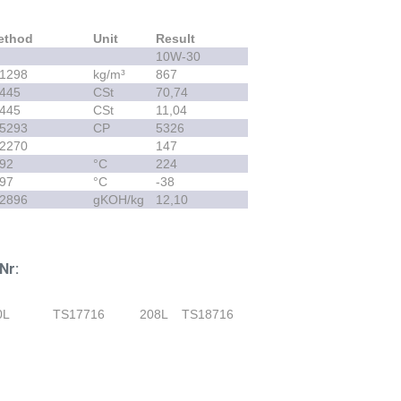
ethod
Unit
Result
10W-30
 1298
kg/m³
867
 445
CSt
70,74
 445
CSt
11,04
 5293
CP
5326
 2270
147
92
°C
224
97
°C
-38
 2896
gKOH/kg
12,10
Nr:
0L
TS17716
208L
TS18716