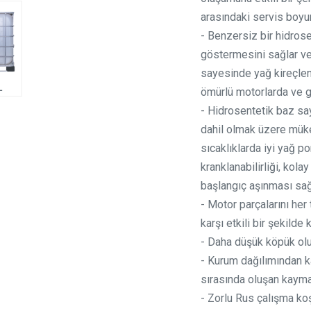
arasındaki servis boyu
- Benzersiz bir hidros
göstermesini sağlar ve
sayesinde yağ kireçlenm
L
ömürlü motorlarda ve g
- Hidrosentetik baz s
dahil olmak üzere müke
sıcaklıklarda iyi yağ p
kranklanabilirliği, kola
başlangıç aşınması sağ
- Motor parçalarını her
karşı etkili bir şekilde 
- Daha düşük köpük ol
- Kurum dağılımından 
sırasında oluşan kayma g
- Zorlu Rus çalışma koş