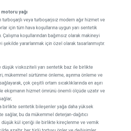
 motoru yağı
n turboşarjlı veya turboşarjsız modern ağır hizmet ve
rlar için tüm hava koşullarına uygun yarı sentetik
. Çalışma koşullarından bağımsız olarak makineyi
 şekilde yararlanmak için özel olarak tasarlanmıştır.
düşük viskoziteli yarı sentetik baz ile birlikte
leri, mükemmel sürtünme önleme, aşınma önleme ve
 sağlayarak, çok çeşitli ortam sıcaklıklarında en aşırı
ile ekipmanın hizmet ömrünü önemli ölçüde uzatır ve
sağlar;
a birlikte sentetik bileşenler yağa daha yüksek
ite sağlar, bu da mükemmel deterjan-dağıtıcı
 düşük kül içeriği ile birlikte kireçlenme ve vernik
ilde azaltır, her türlü tortuyu önler ve değişimler