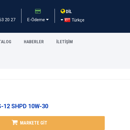
DİL
63 20 27
E-Ödeme
Türkçe
TALOG
HABERLER
İLETİŞİM
-12 SHPD 10W-30
MARKETE GİT