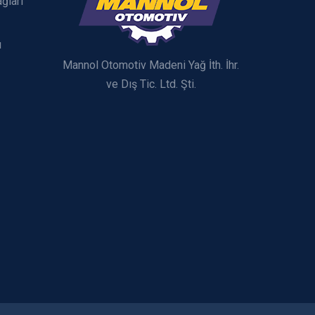
ğları
ı
Mannol Otomotiv Madeni Yağ İth. İhr.
ve Dış Tic. Ltd. Şti.