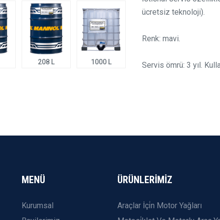
ücretsiz teknoloji).
Renk: mavi.
208 L
1000 L
Servis ömrü: 3 yıl. Kull
MENÜ
ÜRÜNLERİMİZ
Kurumsal
Araçlar İçi̇n Motor Yağları