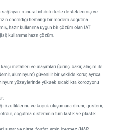
 sağlayan, mineral inhibitörlerle desteklenmiş ve
ifrizin önerildiği herhangi bir modern soğutma
nmış, hazır kullanıma uygun bir çözüm olan IAT
jisi) kullanıma hazır çözüm.
arşı metalleri ve alaşımları (pirinç, bakır, alaşım ile
emir, alüminyum) güvenilir bir şekilde korur, ayrıca
minyum yüzeylerinde yüksek sıcaklıkta korozyonu
r;
ği özelliklerine ve köpük oluşumuna direnç gösterir;
 nötrdür, soğutma sisteminin tüm lastik ve plastik
leri sunar ve nitrat, fosfat, amin içermez (NAP