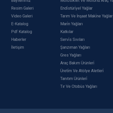
Bayilerimiz
Motosi̇klet Ve Motorlu Araç Ya
Resim Galeri
Endi̇stüri̇yel Yağlar
Video Galeri
Tarım Ve İnşaat Maki̇ne Yağlar
E-Katalog
Mari̇n Yağları
Pdf Katalog
Katkılar
Haberler
Servi̇s Sıvıları
İletişim
Şanzıman Yağları
Gres Yağları
Araç Bakım Ürünleri̇
Üreti̇m Ve Atölye Aletleri̇
Tanıtım Ürünleri̇
Tır Ve Otobüs Yağları