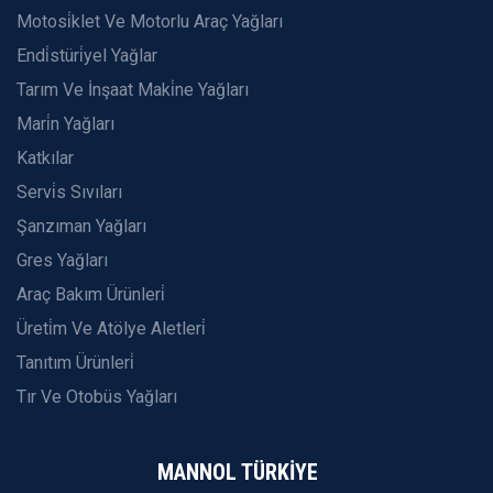
Motosi̇klet Ve Motorlu Araç Yağları
Endi̇stüri̇yel Yağlar
Tarım Ve İnşaat Maki̇ne Yağları
Mari̇n Yağları
Katkılar
Servi̇s Sıvıları
Şanzıman Yağları
Gres Yağları
Araç Bakım Ürünleri̇
Üreti̇m Ve Atölye Aletleri̇
Tanıtım Ürünleri̇
Tır Ve Otobüs Yağları
MANNOL TÜRKİYE