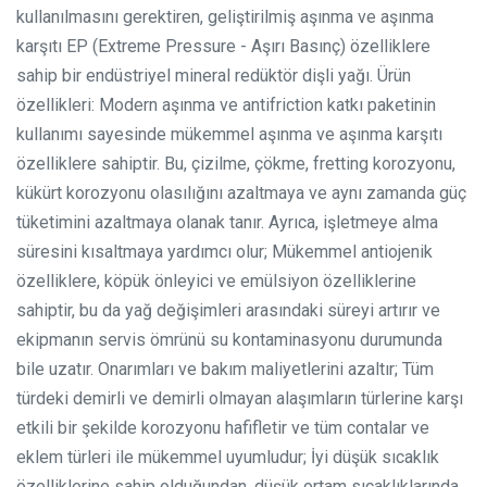
kullanılmasını gerektiren, geliştirilmiş aşınma ve aşınma
karşıtı EP (Extreme Pressure - Aşırı Basınç) özelliklere
sahip bir endüstriyel mineral redüktör dişli yağı.
Ürün
özellikleri:
Modern aşınma ve antifriction katkı paketinin
kullanımı sayesinde mükemmel aşınma ve aşınma karşıtı
özelliklere sahiptir. Bu, çizilme, çökme, fretting korozyonu,
kükürt korozyonu olasılığını azaltmaya ve aynı zamanda güç
tüketimini azaltmaya olanak tanır. Ayrıca, işletmeye alma
süresini kısaltmaya yardımcı olur;
Mükemmel antiojenik
özelliklere, köpük önleyici ve emülsiyon özelliklerine
sahiptir, bu da yağ değişimleri arasındaki süreyi artırır ve
ekipmanın servis ömrünü su kontaminasyonu durumunda
bile uzatır. Onarımları ve bakım maliyetlerini azaltır;
Tüm
türdeki demirli ve demirli olmayan alaşımların türlerine karşı
etkili bir şekilde korozyonu hafifletir ve tüm contalar ve
eklem türleri ile mükemmel uyumludur;
İyi düşük sıcaklık
özelliklerine sahip olduğundan, düşük ortam sıcaklıklarında